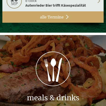
o'clock
SEP
Autenrieder Bier trifft Käsespezialität
alle Termine
meals & drinks