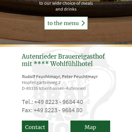
to our wide choice of meals
and drinks
to the menu
Autenrieder Brauereigasthof
mit **** Wohlfühlhotel
Rudolf Feuchtmayr, Peter Feuchtmayr
Hopfengartenweg 2
D-89335 Ichenhausen-Autenried
Tel.: +49 8223 - 9684 40
Fax: +49 8223 - 9684 80
Contact
Map