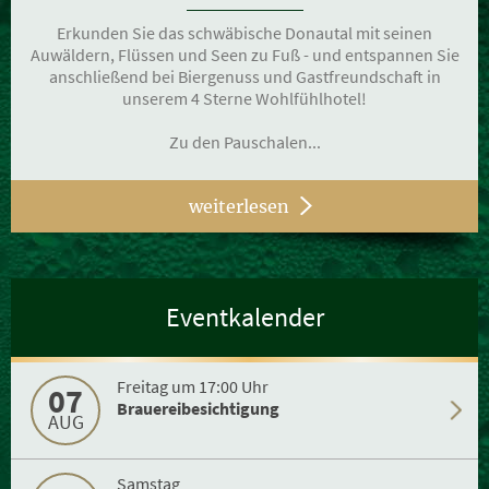
Erkunden Sie das schwäbische Donautal mit seinen
Auwäldern, Flüssen und Seen zu Fuß - und entspannen Sie
anschließend bei Biergenuss und Gastfreundschaft in
unserem 4 Sterne Wohlfühlhotel!
Zu den Pauschalen...
weiterlesen
Eventkalender
Freitag um 17:00 Uhr
07
Brauereibesichtigung
AUG
Samstag