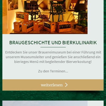
BRAUGESCHICHTE UND BIERKULINARIK
Entdecken Sie unser Brauereimuseum bei einer Führung mit
unserem Museumsleiter und genießen Sie anschließend ein
bierieges Menü mit begleitender Bierverkostung!
Zu den Terminen...
weiterlesen