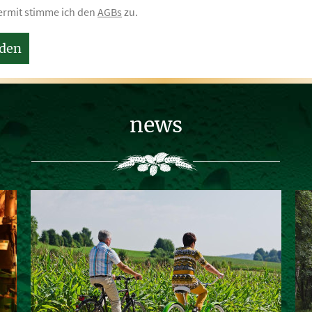
ermit stimme ich den
AGBs
zu.
den
news