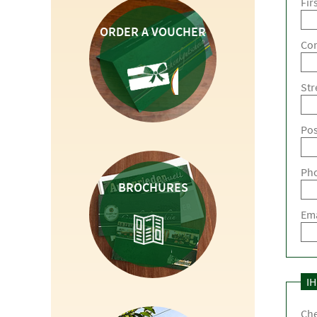
Fir
ORDER A VOUCHER
Co
Str
Pos
Ph
BROCHURES
Ema
I
Che