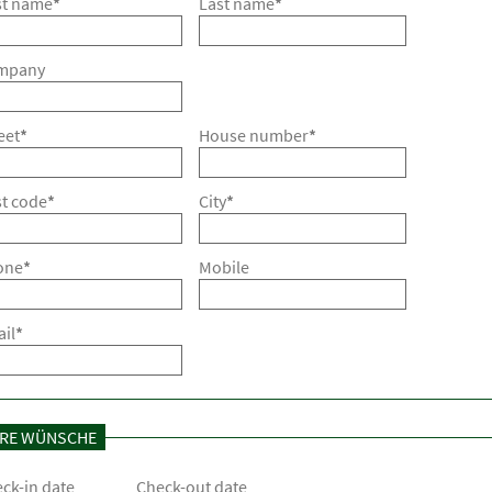
st name
*
Last name
*
mpany
eet
*
House number
*
t code
*
City
*
one
*
Mobile
il
*
HRE WÜNSCHE
ck-in date
Check-out date