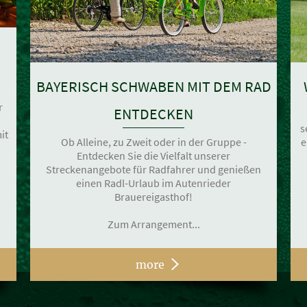
BAYERISCH SCHWABEN MIT DEM RAD
r
ENTDECKEN
s
it
Ob Alleine, zu Zweit oder in der Gruppe -
e
Entdecken Sie die Vielfalt unserer
Streckenangebote für Radfahrer und genießen
einen Radl-Urlaub im Autenrieder
Brauereigasthof!
Zum Arrangement...
more