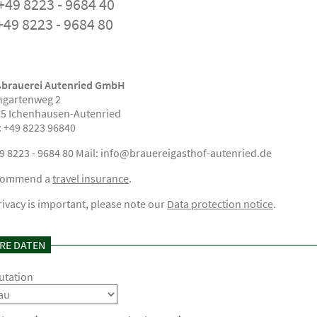
 +49 8223 - 9684 40
+49 8223 - 9684 80
ßbrauerei Autenried GmbH
ngartenweg 2
5 Ichenhausen-Autenried
 +49 8223 96840
49 8223 - 9684 80 Mail: info@brauereigasthof-autenried.de
commend a
travel insurance
.
rivacy is important, please note our
Data protection notice
.
HRE DATEN
utation