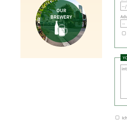
OUR
BREWERY
Adu
Y
Ic