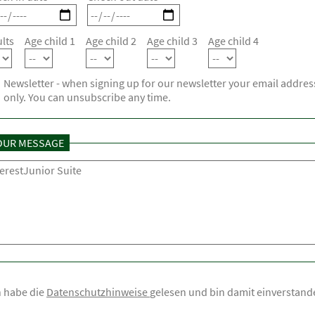
lts
Age child 1
Age child 2
Age child 3
Age child 4
Newsletter - when signing up for our newsletter your email addre
only. You can unsubscribe any time.
OUR MESSAGE
h habe die
Datenschutzhinweise
gelesen und bin damit einverstand