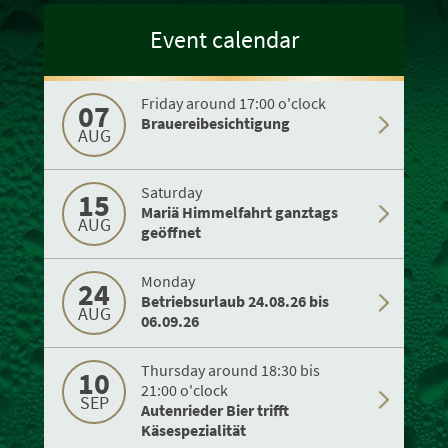
Event calendar
Friday around 17:00 o'clock
07
Brauereibesichtigung
AUG
Saturday
15
Mariä Himmelfahrt ganztags
AUG
geöffnet
Monday
24
Betriebsurlaub 24.08.26 bis
AUG
06.09.26
Thursday around 18:30 bis
10
21:00 o'clock
SEP
Autenrieder Bier trifft
Käsespezialität