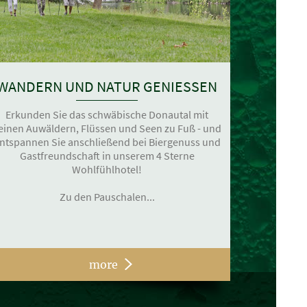
WANDERN UND NATUR GENIESSEN
Erkunden Sie das schwäbische Donautal mit
einen Auwäldern, Flüssen und Seen zu Fuß - und
ntspannen Sie anschließend bei Biergenuss und
Gastfreundschaft in unserem 4 Sterne
Wohlfühlhotel!
Zu den Pauschalen...
more