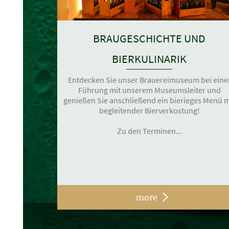
BRAUGESCHICHTE UND
BIERKULINARIK
Entdecken Sie unser Brauereimuseum bei eine
Führung mit unserem Museumsleiter und
genießen Sie anschließend ein bierieges Menü m
begleitender Bierverkostung!
Zu den Terminen...
more